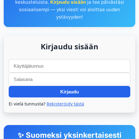
keskusteluista.
Kirjaudu sisään
ja tee päivästäsi
sosiaalisempi — yksi viesti voi aloittaa uuden
ystävyyden!
Kirjaudu sisään
Kirjaudu
Ei vielä tunnusta?
Rekisteröidy tästä
✨ Suomeksi yksinkertaisesti